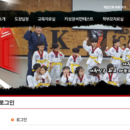
소개
도장일정
교육자료실
키성장·비만테스트
학부모자료실
로그인