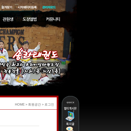
관원생
도장앨범
커뮤니티
HOME
> 회원공간 > 로그인