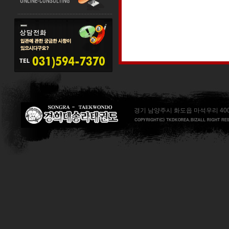
경기 남양주시 화도읍 마석우리 400번지